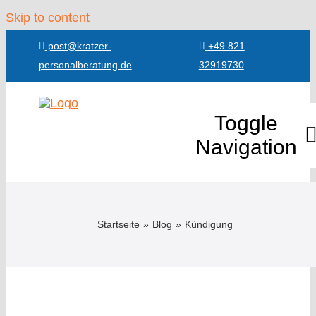
Skip to content
post@kratzer-
+49 821
personalberatung.de
32919730
Toggle
Navigation
Über mich
Startseite
Blog
Kündigung
Leistunge
Referenze