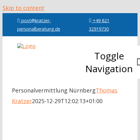
Skip to content
post@kratzer-
+49 821
personalberatung.de
32919730
Toggle
Navigation
Über mic
Personalvermittlung Nürnberg
Thomas
Kratzer
2025-12-29T12:02:13+01:00
Leistung
Referenz