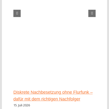
Diskrete Nachbesetzung ohne Flurfunk –
Ka
dafür mit dem richtigen Nachfolger
He
15. Juli 2026
27.