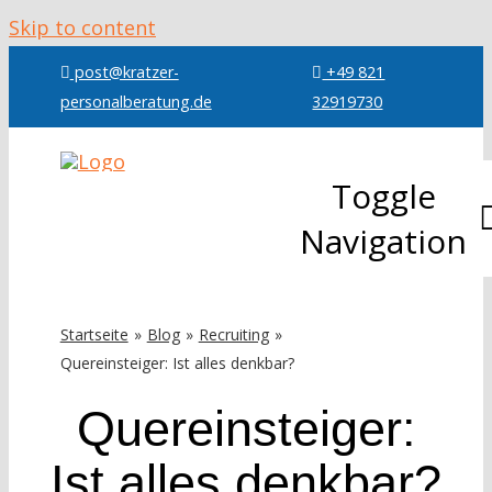
Skip to content
post@kratzer-
+49 821
personalberatung.de
32919730
Toggle
Navigation
Über mic
Startseite
Blog
Recruiting
Quereinsteiger: Ist alles denkbar?
Leistung
Quereinsteiger:
Referenz
Ist alles denkbar?