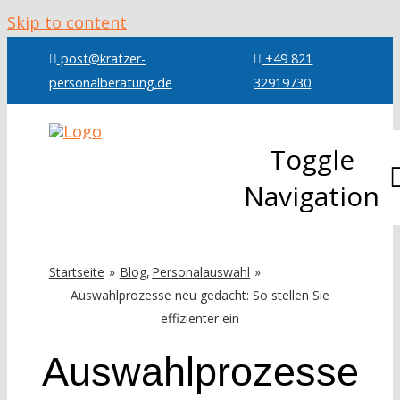
Skip to content
post@kratzer-
+49 821
personalberatung.de
32919730
Toggle
Navigation
Über mic
Startseite
Blog
Personalauswahl
Auswahlprozesse neu gedacht: So stellen Sie
Leistung
effizienter ein
Auswahlprozesse
Referenz