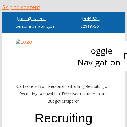
Skip to content
post@kratzer-
+49 821
personalberatung.de
32919730
Toggle
Navigation
Über mic
Startseite
Blog
Personalcontrolling
Recruiting
Recruiting Kennzahlen: Effektiver rekrutieren und
Leistung
Budget einsparen
Recruiting
Referenz