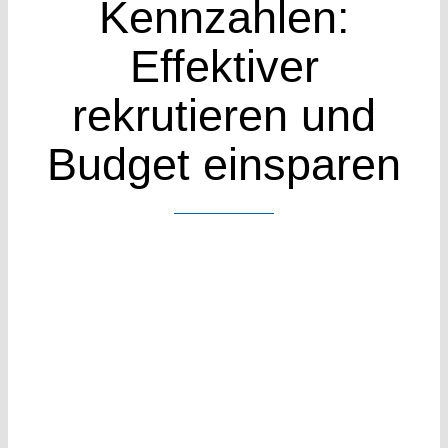
Kennzahlen:
Case Stud
Effektiver
Wissen
rekrutieren und
Budget einsparen
Kontakt
Kennenle