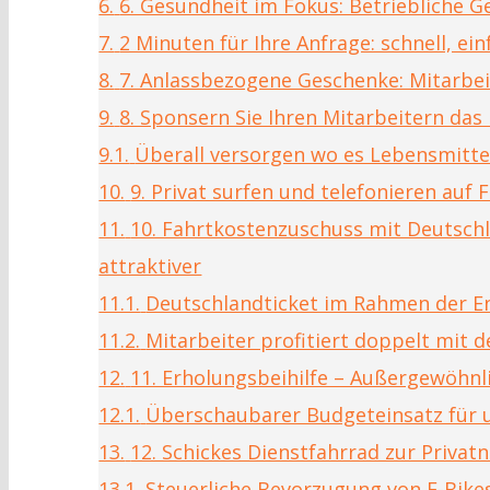
6.
6. Gesundheit im Fokus: Betriebliche G
7.
2 Minuten für Ihre Anfrage: schnell, ei
8.
7. Anlassbezogene Geschenke: Mitarbei
9.
8. Sponsern Sie Ihren Mitarbeitern da
9.1.
Überall versorgen wo es Lebensmitte
10.
9. Privat surfen und telefonieren auf
11.
10. Fahrtkostenzuschuss mit Deutschl
attraktiver
11.1.
Deutschlandticket im Rahmen der 
11.2.
Mitarbeiter profitiert doppelt mit 
12.
11. Erholungsbeihilfe – Außergewöhnli
12.1.
Überschaubarer Budgeteinsatz für 
13.
12. Schickes Dienstfahrrad zur Privat
13.1.
Steuerliche Bevorzugung von E-Bike