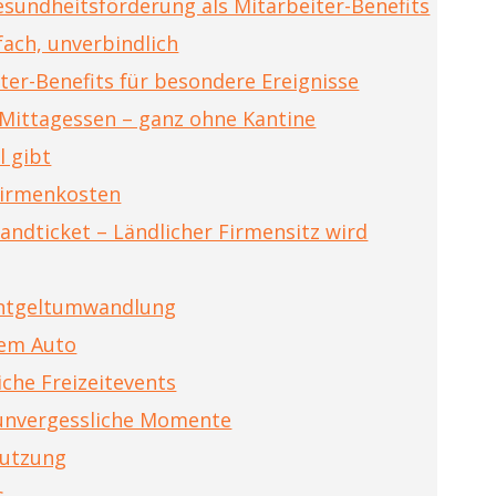
esundheitsförderung als Mitarbeiter-Benefits
nfach, unverbindlich
ter-Benefits für besondere Ereignisse
s Mittagessen – ganz ohne Kantine
l gibt
 Firmenkosten
andticket – Ländlicher Firmensitz wird
Entgeltumwandlung
dem Auto
che Freizeitevents
unvergessliche Momente
nutzung
s