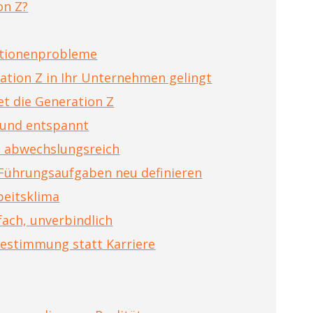
on Z?
rationenprobleme
ration Z in Ihr Unternehmen gelingt
et die Generation Z
 und entspannt
nd abwechslungsreich
 Führungsaufgaben neu definieren
beitsklima
nfach, unverbindlich
bestimmung statt Karriere