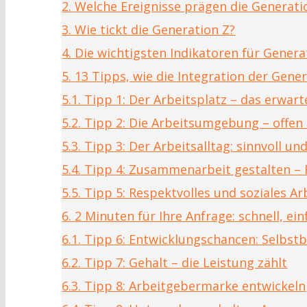
2.
Welche Ereignisse prägen die Generati
3.
Wie tickt die Generation Z?
4.
Die wichtigsten Indikatoren für Gene
5.
13 Tipps, wie die Integration der Gene
5.1.
Tipp 1: Der Arbeitsplatz – das erwart
5.2.
Tipp 2: Die Arbeitsumgebung – offen
5.3.
Tipp 3: Der Arbeitsalltag: sinnvoll u
5.4.
Tipp 4: Zusammenarbeit gestalten –
5.5.
Tipp 5: Respektvolles und soziales Ar
6.
2 Minuten für Ihre Anfrage: schnell, ei
6.1.
Tipp 6: Entwicklungschancen: Selbst
6.2.
Tipp 7: Gehalt – die Leistung zählt
6.3.
Tipp 8: Arbeitgebermarke entwickeln