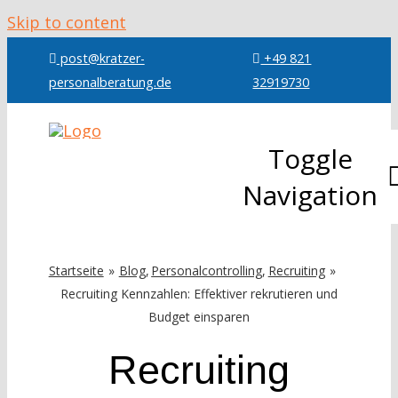
Skip to content
post@kratzer-
+49 821
personalberatung.de
32919730
Toggle
Navigation
Über mic
Startseite
Blog
Personalcontrolling
Recruiting
Recruiting Kennzahlen: Effektiver rekrutieren und
Leistung
Budget einsparen
Recruiting
Referenz