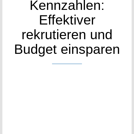
Kennzahlen:
Case Stud
Effektiver
Wissen
rekrutieren und
Budget einsparen
Kontakt
Kennenle