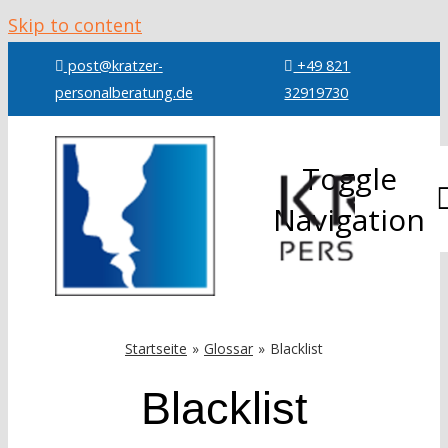
Skip to content
post@kratzer-
+49 821
personalberatung.de
32919730
Toggle
Navigation
Über mic
Leistung
Startseite
Glossar
Blacklist
Blacklist
Referenz