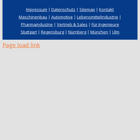
Impressum
|
Datenschutz
|
Sitemap
|
Kontakt
Maschinenbau
|
Automotive
|
Lebensmittelindustrie
|
Pharmaindustrie
|
Vertrieb & Sales
|
Für Ingenieure
Stuttgart
|
Regensburg
|
Nürnberg
|
München
|
Ulm
Page load link